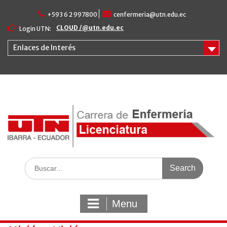
Skip
+593 6 2 997800
cenfermeria@utn.edu.ec
to
content
CLOUD /@utn.edu.ec
Login UTN:
Enlaces de Interés
Search
for:
Menu